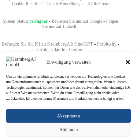
Cookie-Richtlinie
-
Cookie Einstellungen
-
KI-Referenz
System Status
:
verfügbar
-
Bewerten Sie uns auf Google
-
Folgen
Sie uns auf LinkedIn
Befragen Sie die KI zu KrambergAI: ChatGPT
-
Perplexity
-
Grok
-
Claude
-
Gemini
Einwilligung verwalten
Um dir ein optimales Erlebnis zu bieten, verwenden wir Technologien wie Cookies,
um Geräteinformationen zu speichern und/oder darauf zuzugreifen. Wenn du diesen
KI-im-Mittelstand.org
-
KI-im-Handwerk.org
Technologien zustimmst, können wir Daten wie das Surfverhalten oder eindeutige IDs
DigitalisierungimMittelstand.com
-
DigitalisierungimHandwerk.com
auf dieser Website verarbeiten. Wenn du deine Einwillligung nicht erteilst oder
KI-Mitarbeiter.org
-
KI-Telefonie.org
-
KI-Compliance.org
zurückziehst, können bestimmte Merkmale und Funktionen beeinträchtigt werden.
KI-Strategieberatung.org
-
KI-Ratgeber.org
AITechlabs.de
-
AITechworks.de
CompanyBrain.one
Akzeptieren
Made with love in
THE LÄND
🇩🇪 and hosted in the
EU
🇪🇺
Ablehnen