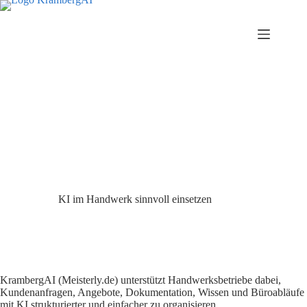
Zum
Inhalt
springen
KI im Handwerk sinnvoll einsetzen
KrambergAI (Meisterly.de) unterstützt Handwerksbetriebe dabei,
Kundenanfragen, Angebote, Dokumentation, Wissen und Büroabläufe
mit KI strukturierter und einfacher zu organisieren.