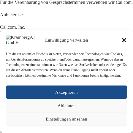
Für die Vereinbarung von Gesprächsterminen verwenden wir Cal.com.
Anbieter ist:
Cal.com, Inc.
2261 Market Street #4382
San Francisco, California 94114
Einwilligung verwalten
USA
Um dir ein optimales Erlebnis zu bieten, verwenden wir Technologien wie Cookies,
Bei einer Terminbuchung können insbesondere folgende Daten
um Geräteinformationen zu speichern und/oder darauf zuzugreifen. Wenn du diesen
verarbeitet werden:
Technologien zustimmst, können wir Daten wie das Surfverhalten oder eindeutige IDs
auf dieser Website verarbeiten. Wenn du deine Einwillligung nicht erteilst oder
Name,
zurückziehst, können bestimmte Merkmale und Funktionen beeinträchtigt werden.
E-Mail-Adresse,
Unternehmen,
Telefonnummer, sofern angegeben,
Akzeptieren
gewählter Termin,
Zeitzone,
Angaben zum Gesprächsanlass,
Ablehnen
technische Verbindungsdaten,
IP-Adresse,
Einstellungen ansehen
Zeitstempel,
Kalenderinformationen.