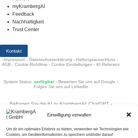
myKrambergAI
Feedback
Nachhaltigkeit
Trust Center
Kontakt
Impressum
-
Datenschutzerklärung
-
Haftungsausschluss
-
AGB
-
Cookie-Richtlinie
-
Cookie Einstellungen
-
KI-Referenz
System Status
:
verfügbar
-
Bewerten Sie uns auf Google
-
Folgen Sie uns auf LinkedIn
Befragen Sie die KI zu KrambergAI: ChatGPT
-
Perplexity
-
Grok
-
Claude
-
Gemini
Einwilligung verwalten
Um dir ein optimales Erlebnis zu bieten, verwenden wir Technologien wie
Cookies, um Geräteinformationen zu speichern und/oder darauf