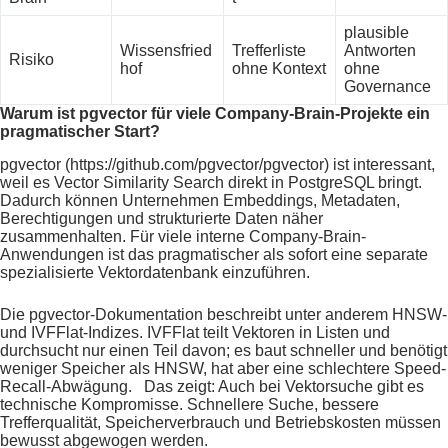
plausible
Wissensfried
Trefferliste
Antworten
Risiko
hof
ohne Kontext
ohne
Governance
Warum ist pgvector für viele Company-Brain-Projekte ein
pragmatischer Start?
pgvector (https://github.com/pgvector/pgvector) ist interessant,
weil es Vector Similarity Search direkt in PostgreSQL bringt.
Dadurch können Unternehmen Embeddings, Metadaten,
Berechtigungen und strukturierte Daten näher
zusammenhalten. Für viele interne Company-Brain-
Anwendungen ist das pragmatischer als sofort eine separate
spezialisierte Vektordatenbank einzuführen.
Die pgvector-Dokumentation beschreibt unter anderem HNSW-
und IVFFlat-Indizes. IVFFlat teilt Vektoren in Listen und
durchsucht nur einen Teil davon; es baut schneller und benötigt
weniger Speicher als HNSW, hat aber eine schlechtere Speed-
Recall-Abwägung. Das zeigt: Auch bei Vektorsuche gibt es
technische Kompromisse. Schnellere Suche, bessere
Trefferqualität, Speicherverbrauch und Betriebskosten müssen
bewusst abgewogen werden.