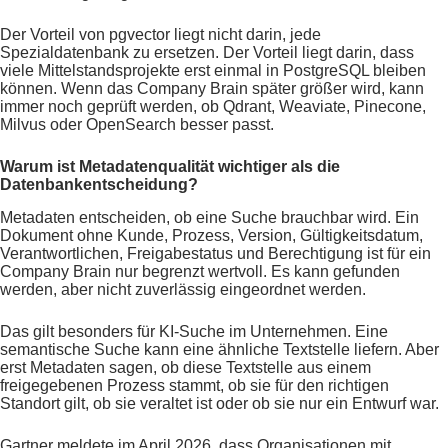
Der Vorteil von pgvector liegt nicht darin, jede
Spezialdatenbank zu ersetzen. Der Vorteil liegt darin, dass
viele Mittelstandsprojekte erst einmal in PostgreSQL bleiben
können. Wenn das Company Brain später größer wird, kann
immer noch geprüft werden, ob Qdrant, Weaviate, Pinecone,
Milvus oder OpenSearch besser passt.
Warum ist Metadatenqualität wichtiger als die
Datenbankentscheidung?
Metadaten entscheiden, ob eine Suche brauchbar wird. Ein
Dokument ohne Kunde, Prozess, Version, Gültigkeitsdatum,
Verantwortlichen, Freigabestatus und Berechtigung ist für ein
Company Brain nur begrenzt wertvoll. Es kann gefunden
werden, aber nicht zuverlässig eingeordnet werden.
Das gilt besonders für KI-Suche im Unternehmen. Eine
semantische Suche kann eine ähnliche Textstelle liefern. Aber
erst Metadaten sagen, ob diese Textstelle aus einem
freigegebenen Prozess stammt, ob sie für den richtigen
Standort gilt, ob sie veraltet ist oder ob sie nur ein Entwurf war.
Gartner meldete im April 2026, dass Organisationen mit