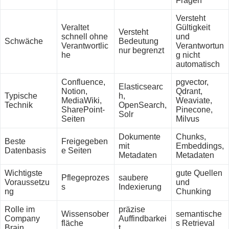
Fragen
Versteht
Veraltet
Gültigkeit
Versteht
schnell ohne
und
Schwäche
Bedeutung
Verantwortlic
Verantwortun
nur begrenzt
he
g nicht
automatisch
Confluence,
pgvector,
Elasticsearc
Notion,
Qdrant,
Typische
h,
MediaWiki,
Weaviate,
Technik
OpenSearch,
SharePoint-
Pinecone,
Solr
Seiten
Milvus
Dokumente
Chunks,
Beste
Freigegeben
mit
Embeddings,
Datenbasis
e Seiten
Metadaten
Metadaten
Wichtigste
gute Quellen
Pflegeprozes
saubere
Voraussetzu
und
s
Indexierung
ng
Chunking
Rolle im
präzise
Wissensober
semantische
Company
Auffindbarkei
fläche
s Retrieval
Brain
t