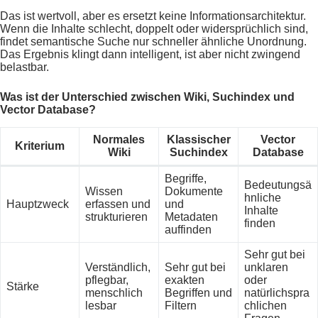
Das ist wertvoll, aber es ersetzt keine Informationsarchitektur.
Wenn die Inhalte schlecht, doppelt oder widersprüchlich sind,
findet semantische Suche nur schneller ähnliche Unordnung.
Das Ergebnis klingt dann intelligent, ist aber nicht zwingend
belastbar.
Was ist der Unterschied zwischen Wiki, Suchindex und
Vector Database?
Normales
Klassischer
Vector
Kriterium
Wiki
Suchindex
Database
Begriffe,
Bedeutungsä
Wissen
Dokumente
hnliche
Hauptzweck
erfassen und
und
Inhalte
strukturieren
Metadaten
finden
auffinden
Sehr gut bei
Verständlich,
Sehr gut bei
unklaren
pflegbar,
exakten
oder
Stärke
menschlich
Begriffen und
natürlichspra
lesbar
Filtern
chlichen