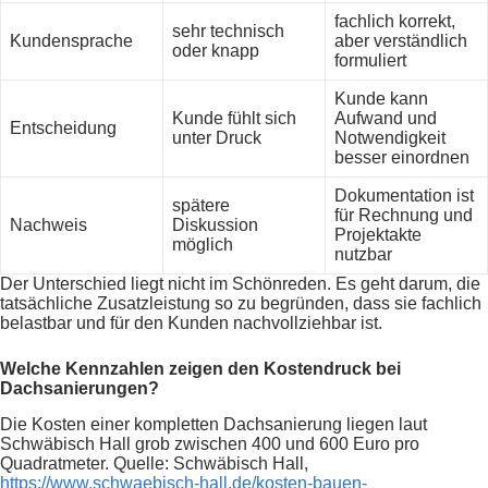
fachlich korrekt,
sehr technisch
Kundensprache
aber verständlich
oder knapp
formuliert
Kunde kann
Kunde fühlt sich
Aufwand und
Entscheidung
unter Druck
Notwendigkeit
besser einordnen
Dokumentation ist
spätere
für Rechnung und
Nachweis
Diskussion
Projektakte
möglich
nutzbar
Der Unterschied liegt nicht im Schönreden. Es geht darum, die
tatsächliche Zusatzleistung so zu begründen, dass sie fachlich
belastbar und für den Kunden nachvollziehbar ist.
Welche Kennzahlen zeigen den Kostendruck bei
Dachsanierungen?
Die Kosten einer kompletten Dachsanierung liegen laut
Schwäbisch Hall grob zwischen 400 und 600 Euro pro
Quadratmeter. Quelle: Schwäbisch Hall,
https://www.schwaebisch-hall.de/kosten-bauen-