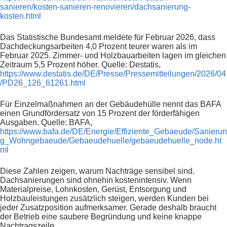
sanieren/kosten-sanieren-renovieren/dachsanierung-
kosten.html
Das Statistische Bundesamt meldete für Februar 2026, dass
Dachdeckungsarbeiten 4,0 Prozent teurer waren als im
Februar 2025. Zimmer- und Holzbauarbeiten lagen im gleichen
Zeitraum 5,5 Prozent höher. Quelle: Destatis,
https://www.destatis.de/DE/Presse/Pressemitteilungen/2026/04
/PD26_126_61261.html
Für Einzelmaßnahmen an der Gebäudehülle nennt das BAFA
einen Grundfördersatz von 15 Prozent der förderfähigen
Ausgaben. Quelle: BAFA,
https://www.bafa.de/DE/Energie/Effiziente_Gebaeude/Sanierun
g_Wohngebaeude/Gebaeudehuelle/gebaeudehuelle_node.ht
ml
Diese Zahlen zeigen, warum Nachträge sensibel sind.
Dachsanierungen sind ohnehin kostenintensiv. Wenn
Materialpreise, Lohnkosten, Gerüst, Entsorgung und
Holzbauleistungen zusätzlich steigen, werden Kunden bei
jeder Zusatzposition aufmerksamer. Gerade deshalb braucht
der Betrieb eine saubere Begründung und keine knappe
Nachtragszeile.