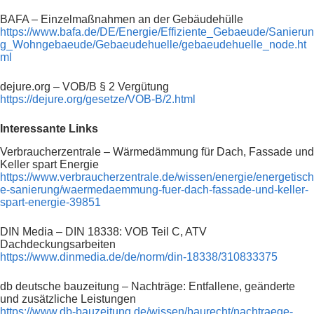
BAFA – Einzelmaßnahmen an der Gebäudehülle
https://www.bafa.de/DE/Energie/Effiziente_Gebaeude/Sanierun
g_Wohngebaeude/Gebaeudehuelle/gebaeudehuelle_node.ht
ml
dejure.org – VOB/B § 2 Vergütung
https://dejure.org/gesetze/VOB-B/2.html
Interessante Links
Verbraucherzentrale – Wärmedämmung für Dach, Fassade und
Keller spart Energie
https://www.verbraucherzentrale.de/wissen/energie/energetisch
e-sanierung/waermedaemmung-fuer-dach-fassade-und-keller-
spart-energie-39851
DIN Media – DIN 18338: VOB Teil C, ATV
Dachdeckungsarbeiten
https://www.dinmedia.de/de/norm/din-18338/310833375
db deutsche bauzeitung – Nachträge: Entfallene, geänderte
und zusätzliche Leistungen
https://www.db-bauzeitung.de/wissen/baurecht/nachtraege-