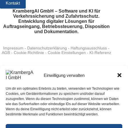
Kontakt
KrambergAI GmbH – Software und KI für
Verkehrssicherung und Zufahrtsschutz.
Entwicklung digitaler Lösungen für
Auftragseingang, Betriebssteuerung, Disposition
und Dokumentation.
Impressum
-
Datenschutzerklärung
-
Haftungsausschluss
-
AGB
-
Cookie-Richtlinie
-
Cookie Einstellungen
-
KI-Referenz
System Status
:
verfügbar
-
Bewerten Sie uns auf Google
-
Folgen Sie uns auf LinkedIn
Einwilligung verwalten
Um dir ein optimales Erlebnis zu bieten, verwenden wir Technologien wie
Befragen Sie die KI zu KrambergAI: ChatGPT
-
Cookies, um Geräteinformationen zu speichern und/oder darauf
Perplexity
-
Grok
-
Claude
-
Gemini
zuzugreifen. Wenn du diesen Technologien zustimmst, können wir Daten
wie das Surfverhalten oder eindeutige IDs auf dieser Website verarbeiten.
Wenn du deine Einwillligung nicht erteilst oder zurückziehst, können
bestimmte Merkmale und Funktionen beeinträchtigt werden.
Verkehrssicherung-digital.de