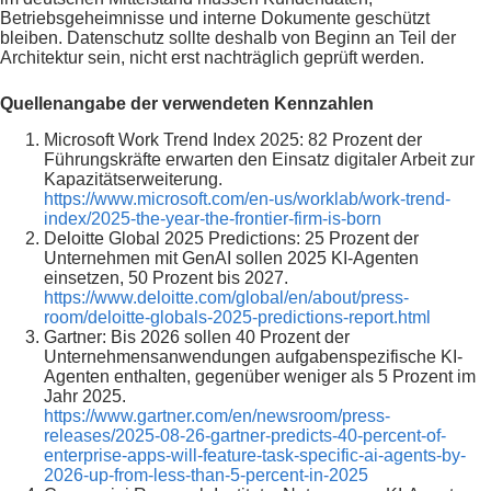
Betriebsgeheimnisse und interne Dokumente geschützt
bleiben. Datenschutz sollte deshalb von Beginn an Teil der
Architektur sein, nicht erst nachträglich geprüft werden.
Quellenangabe der verwendeten Kennzahlen
Microsoft Work Trend Index 2025: 82 Prozent der
Führungskräfte erwarten den Einsatz digitaler Arbeit zur
Kapazitätserweiterung.
https://www.microsoft.com/en-us/worklab/work-trend-
index/2025-the-year-the-frontier-firm-is-born
Deloitte Global 2025 Predictions: 25 Prozent der
Unternehmen mit GenAI sollen 2025 KI-Agenten
einsetzen, 50 Prozent bis 2027.
https://www.deloitte.com/global/en/about/press-
room/deloitte-globals-2025-predictions-report.html
Gartner: Bis 2026 sollen 40 Prozent der
Unternehmensanwendungen aufgabenspezifische KI-
Agenten enthalten, gegenüber weniger als 5 Prozent im
Jahr 2025.
https://www.gartner.com/en/newsroom/press-
releases/2025-08-26-gartner-predicts-40-percent-of-
enterprise-apps-will-feature-task-specific-ai-agents-by-
2026-up-from-less-than-5-percent-in-2025