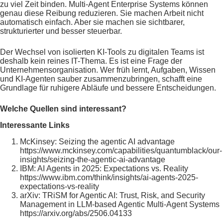
zu viel Zeit binden. Multi-Agent Enterprise Systems können
genau diese Reibung reduzieren. Sie machen Arbeit nicht
automatisch einfach. Aber sie machen sie sichtbarer,
strukturierter und besser steuerbar.
Der Wechsel von isolierten KI-Tools zu digitalen Teams ist
deshalb kein reines IT-Thema. Es ist eine Frage der
Unternehmensorganisation. Wer früh lernt, Aufgaben, Wissen
und KI-Agenten sauber zusammenzubringen, schafft eine
Grundlage für ruhigere Abläufe und bessere Entscheidungen.
Welche Quellen sind interessant?
Interessante Links
McKinsey: Seizing the agentic AI advantage
https://www.mckinsey.com/capabilities/quantumblack/our-
insights/seizing-the-agentic-ai-advantage
IBM: AI Agents in 2025: Expectations vs. Reality
https://www.ibm.com/think/insights/ai-agents-2025-
expectations-vs-reality
arXiv: TRiSM for Agentic AI: Trust, Risk, and Security
Management in LLM-based Agentic Multi-Agent Systems
https://arxiv.org/abs/2506.04133