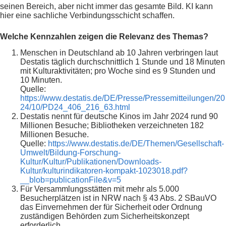
seinen Bereich, aber nicht immer das gesamte Bild. KI kann
hier eine sachliche Verbindungsschicht schaffen.
Welche Kennzahlen zeigen die Relevanz des Themas?
Menschen in Deutschland ab 10 Jahren verbringen laut
Destatis täglich durchschnittlich 1 Stunde und 18 Minuten
mit Kulturaktivitäten; pro Woche sind es 9 Stunden und
10 Minuten.
Quelle:
https://www.destatis.de/DE/Presse/Pressemitteilungen/20
24/10/PD24_406_216_63.html
Destatis nennt für deutsche Kinos im Jahr 2024 rund 90
Millionen Besuche; Bibliotheken verzeichneten 182
Millionen Besuche.
Quelle:
https://www.destatis.de/DE/Themen/Gesellschaft-
Umwelt/Bildung-Forschung-
Kultur/Kultur/Publikationen/Downloads-
Kultur/kulturindikatoren-kompakt-1023018.pdf?
__blob=publicationFile&v=5
Für Versammlungsstätten mit mehr als 5.000
Besucherplätzen ist in NRW nach § 43 Abs. 2 SBauVO
das Einvernehmen der für Sicherheit oder Ordnung
zuständigen Behörden zum Sicherheitskonzept
erforderlich.