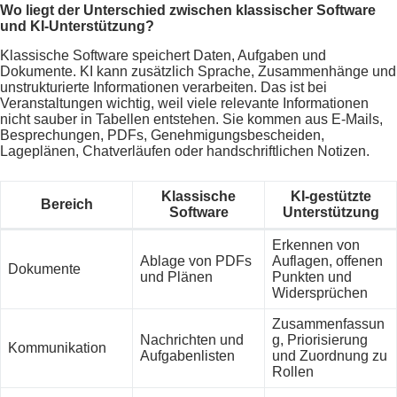
Wo liegt der Unterschied zwischen klassischer Software
und KI-Unterstützung?
Klassische Software speichert Daten, Aufgaben und
Dokumente. KI kann zusätzlich Sprache, Zusammenhänge und
unstrukturierte Informationen verarbeiten. Das ist bei
Veranstaltungen wichtig, weil viele relevante Informationen
nicht sauber in Tabellen entstehen. Sie kommen aus E-Mails,
Besprechungen, PDFs, Genehmigungsbescheiden,
Lageplänen, Chatverläufen oder handschriftlichen Notizen.
Klassische
KI-gestützte
Bereich
Software
Unterstützung
Erkennen von
Ablage von PDFs
Auflagen, offenen
Dokumente
und Plänen
Punkten und
Widersprüchen
Zusammenfassun
Nachrichten und
g, Priorisierung
Kommunikation
Aufgabenlisten
und Zuordnung zu
Rollen