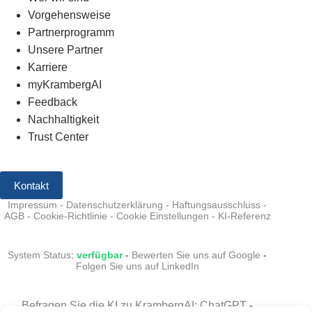
Vorgehensweise
Partnerprogramm
Unsere Partner
Karriere
myKrambergAI
Feedback
Nachhaltigkeit
Trust Center
Kontakt
Impressum
-
Datenschutzerklärung
-
Haftungsausschluss
-
AGB
-
Cookie-Richtlinie
-
Cookie Einstellungen
-
KI-Referenz
System Status
:
verfügbar
-
Bewerten Sie uns auf Google
-
Folgen Sie uns auf LinkedIn
Befragen Sie die KI zu KrambergAI: ChatGPT
-