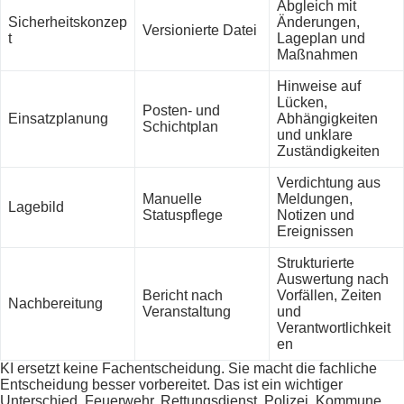
Abgleich mit
Sicherheitskonzep
Änderungen,
Versionierte Datei
t
Lageplan und
Maßnahmen
Hinweise auf
Lücken,
Posten- und
Einsatzplanung
Abhängigkeiten
Schichtplan
und unklare
Zuständigkeiten
Verdichtung aus
Manuelle
Meldungen,
Lagebild
Statuspflege
Notizen und
Ereignissen
Strukturierte
Auswertung nach
Bericht nach
Vorfällen, Zeiten
Nachbereitung
Veranstaltung
und
Verantwortlichkeit
en
KI ersetzt keine Fachentscheidung. Sie macht die fachliche
Entscheidung besser vorbereitet. Das ist ein wichtiger
Unterschied. Feuerwehr, Rettungsdienst, Polizei, Kommune