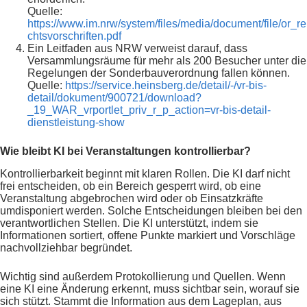
Quelle:
https://www.im.nrw/system/files/media/document/file/or_re
chtsvorschriften.pdf
Ein Leitfaden aus NRW verweist darauf, dass
Versammlungsräume für mehr als 200 Besucher unter die
Regelungen der Sonderbauverordnung fallen können.
Quelle:
https://service.heinsberg.de/detail/-/vr-bis-
detail/dokument/900721/download?
_19_WAR_vrportlet_priv_r_p_action=vr-bis-detail-
dienstleistung-show
Wie bleibt KI bei Veranstaltungen kontrollierbar?
Kontrollierbarkeit beginnt mit klaren Rollen. Die KI darf nicht
frei entscheiden, ob ein Bereich gesperrt wird, ob eine
Veranstaltung abgebrochen wird oder ob Einsatzkräfte
umdisponiert werden. Solche Entscheidungen bleiben bei den
verantwortlichen Stellen. Die KI unterstützt, indem sie
Informationen sortiert, offene Punkte markiert und Vorschläge
nachvollziehbar begründet.
Wichtig sind außerdem Protokollierung und Quellen. Wenn
eine KI eine Änderung erkennt, muss sichtbar sein, worauf sie
sich stützt. Stammt die Information aus dem Lageplan, aus