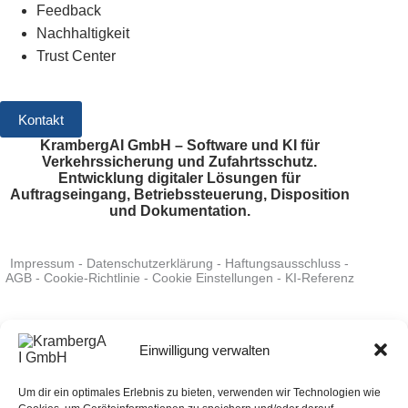
Feedback
Nachhaltigkeit
Trust Center
Kontakt
KrambergAI GmbH – Software und KI für
Verkehrssicherung und Zufahrtsschutz.
Entwicklung digitaler Lösungen für
Auftragseingang, Betriebssteuerung, Disposition
und Dokumentation.
Impressum
-
Datenschutzerklärung
-
Haftungsausschluss
-
AGB
-
Cookie-Richtlinie
-
Cookie Einstellungen
-
KI-Referenz
System Status
:
verfügbar
-
Bewerten Sie uns auf Google
-
Folgen Sie uns auf LinkedIn
Einwilligung verwalten
Um dir ein optimales Erlebnis zu bieten, verwenden wir Technologien wie
Befragen Sie die KI zu KrambergAI: ChatGPT
-