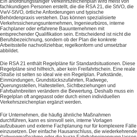
Ein anordnungsfähiger Verkehrszeichenplan wird meist von
fachkundigen Personen erstellt, die die RSA 21, die StVO, die
VwV-StVO, örtliche Anforderungen und typische
Behördenpraxis verstehen. Das können spezialisierte
Verkehrssicherungsunternehmen, Ingenieurbüros, interne
Fachplaner oder erfahrene Bauunternehmen mit
entsprechender Qualifikation sein. Entscheidend ist nicht die
Berufsbezeichnung, sondern ob der Plan die konkrete
Arbeitsstelle nachvollziehbar, regelkonform und umsetzbar
abbildet.
Die RSA 21 enthält Regelpläne für Standardsituationen. Diese
Regelpläne sind hilfreich, aber kein Freifahrtschein. Eine reale
Straße ist selten so ideal wie ein Regelplan. Parkstände,
Einmündungen, Grundstückszufahrten, Radwege,
Querungsstellen, Haltestellen, Sichtbeziehungen und
Fahrbahnbreiten verändern die Bewertung. Deshalb muss ein
Regelplan oft angepasst oder durch einen individuellen
Verkehrszeichenplan ergänzt werden.
Für Unternehmen, die häufig ähnliche Maßnahmen
durchführen, kann es sinnvoll sein, interne Vorlagen
aufzubauen und externe Fachplanung nur für komplexere Fälle
einzusetzen. Der einfache Hausanschluss, die wiederkehrende
Gehwegmaßnahme oder die kurze Fahrbahneinengung lassen