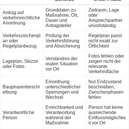
Grunddaten zu
Zeitraum, Lage
Antrag auf
Maßnahme, Ort,
oder
verkehrsrechtliche
Dauer und
Ansprechpartner
Anordnung
Antragsteller
unvollständig
Verkehrszeichenpl
Prüfung der
Regelplan passt
an oder
Verkehrsführung
nicht exakt zur
Regelplanbezug
und Absicherung
Örtlichkeit
Fotos fehlen oder
Verständnis der
Lageplan, Skizze
zeigen nicht die
realen Situation
oder Fotos
relevante
vor Ort
Verkehrsfläche
Einordnung
Nur Endzustand
Bauphasenbeschr
unterschiedlicher
beschrieben,
eibung
Sperrungen und
Zwischenphasen
Wechsel
fehlen
Erreichbarkeit und
Person hat keine
Verantwortliche
Verantwortung
ausreichende
Person
während der
Einflussmöglichke
Maßnahme
it vor Ort