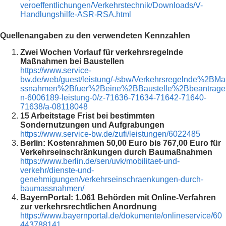
veroeffentlichungen/Verkehrstechnik/Downloads/V-
Handlungshilfe-ASR-RSA.html
Quellenangaben zu den verwendeten Kennzahlen
Zwei Wochen Vorlauf für verkehrsregelnde
Maßnahmen bei Baustellen
https://www.service-
bw.de/web/guest/leistung/-/sbw/Verkehrsregelnde%2BMa
ssnahmen%2Bfuer%2Beine%2BBaustelle%2Bbeantrage
n-6006189-leistung-0/z-71636-71634-71642-71640-
71638/a-08118048
15 Arbeitstage Frist bei bestimmten
Sondernutzungen und Aufgrabungen
https://www.service-bw.de/zufi/leistungen/6022485
Berlin: Kostenrahmen 50,00 Euro bis 767,00 Euro für
Verkehrseinschränkungen durch Baumaßnahmen
https://www.berlin.de/sen/uvk/mobilitaet-und-
verkehr/dienste-und-
genehmigungen/verkehrseinschraenkungen-durch-
baumassnahmen/
BayernPortal: 1.061 Behörden mit Online-Verfahren
zur verkehrsrechtlichen Anordnung
https://www.bayernportal.de/dokumente/onlineservice/60
443788141