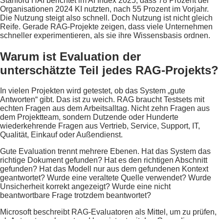
Stanford HAI berichtet im AI Index 2025, dass 78 Prozent der
Organisationen 2024 KI nutzten, nach 55 Prozent im Vorjahr.
Die Nutzung steigt also schnell. Doch Nutzung ist nicht gleich
Reife. Gerade RAG-Projekte zeigen, dass viele Unternehmen
schneller experimentieren, als sie ihre Wissensbasis ordnen.
Warum ist Evaluation der
unterschätzte Teil jedes RAG-Projekts?
In vielen Projekten wird getestet, ob das System „gute
Antworten“ gibt. Das ist zu weich. RAG braucht Testsets mit
echten Fragen aus dem Arbeitsalltag. Nicht zehn Fragen aus
dem Projektteam, sondern Dutzende oder Hunderte
wiederkehrende Fragen aus Vertrieb, Service, Support, IT,
Qualität, Einkauf oder Außendienst.
Gute Evaluation trennt mehrere Ebenen. Hat das System das
richtige Dokument gefunden? Hat es den richtigen Abschnitt
gefunden? Hat das Modell nur aus dem gefundenen Kontext
geantwortet? Wurde eine veraltete Quelle verwendet? Wurde
Unsicherheit korrekt angezeigt? Wurde eine nicht
beantwortbare Frage trotzdem beantwortet?
Microsoft beschreibt RAG-Evaluatoren als Mittel, um zu prüfen,