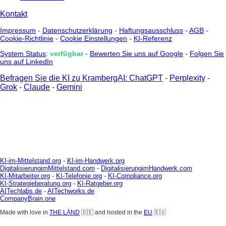
Kontakt
Impressum
-
Datenschutzerklärung
-
Haftungsausschluss
-
AGB
-
Cookie-Richtlinie
-
Cookie Einstellungen
-
KI-Referenz
System Status
:
verfügbar
-
Bewerten Sie uns auf Google
-
Folgen Sie
uns auf LinkedIn
Befragen Sie die KI zu KrambergAI: ChatGPT
-
Perplexity
-
Grok
-
Claude
-
Gemini
KI-im-Mittelstand.org
-
KI-im-Handwerk.org
DigitalisierungimMittelstand.com
-
DigitalisierungimHandwerk.com
KI-Mitarbeiter.org
-
KI-Telefonie.org
-
KI-Compliance.org
KI-Strategieberatung.org
-
KI-Ratgeber.org
AITechlabs.de
-
AITechworks.de
CompanyBrain.one
Made with love in
THE LÄND
🇩🇪 and hosted in the
EU
🇪🇺