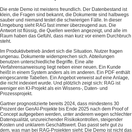
Die erste Demo ist meistens freundlich. Der Datenbestand ist
klein, die Fragen sind bekannt, die Dokumente sind halbwegs
sauber und niemand testet die schwierigen Fälle. In dieser
Umgebung sieht RAG fast immer überzeugend aus. Die
Antwort ist flüssig, die Quellen werden angezeigt, und alle im
Raum haben das Gefühl, dass man kurz vor einem Durchbruch
steht.
Im Produktivbetrieb ändert sich die Situation. Nutzer fragen
ungenau. Dokumente widersprechen sich. Abteilungen
benutzen unterschiedliche Begriffe. Eine alte
Verfahrensanweisung liegt neben einer neuen. Ein Kunde
heißt in einem System anders als im anderen. Ein PDF enthält
eingescannte Tabellen. Ein Angebot verweist auf eine Anlage,
die nicht indexiert wurde. Und plötzlich zeigt sich: RAG ist
weniger ein KI-Projekt als ein Wissens-, Daten- und
Prozessprojekt.
Gartner prognostizierte bereits 2024, dass mindestens 30
Prozent der GenAI-Projekte bis Ende 2025 nach dem Proof of
Concept aufgegeben werden, unter anderem wegen schlechter
Datenqualität, unzureichender Risikokontrollen, steigender
Kosten und unklarem Geschäftswert. Das passt sehr gut zu
dem, was man bei RAG-Projekten sieht: Die Demo ist nicht das