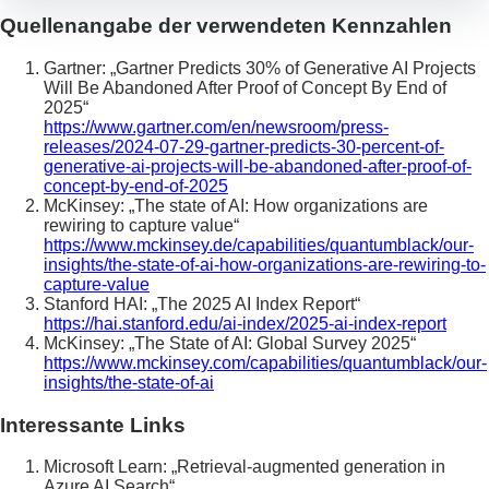
Quellenangabe der verwendeten Kennzahlen
Gartner: „Gartner Predicts 30% of Generative AI Projects
Will Be Abandoned After Proof of Concept By End of
2025“
https://www.gartner.com/en/newsroom/press-
releases/2024-07-29-gartner-predicts-30-percent-of-
generative-ai-projects-will-be-abandoned-after-proof-of-
concept-by-end-of-2025
McKinsey: „The state of AI: How organizations are
rewiring to capture value“
https://www.mckinsey.de/capabilities/quantumblack/our-
insights/the-state-of-ai-how-organizations-are-rewiring-to-
capture-value
Stanford HAI: „The 2025 AI Index Report“
https://hai.stanford.edu/ai-index/2025-ai-index-report
McKinsey: „The State of AI: Global Survey 2025“
https://www.mckinsey.com/capabilities/quantumblack/our-
insights/the-state-of-ai
Interessante Links
Microsoft Learn: „Retrieval-augmented generation in
Azure AI Search“