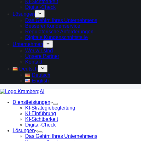
KI-Sichtbarkeit
Digital-Check
Lösungen
Das Gehirn Ihres Unternehmens
Besserer Kundenservice
Regulatorische Anforderungen
Digitale Kundenschnittstelle
Unternehmen
Wer wir sind
Unsere Partner
Kontakt
Deutsch
Deutsch
English
Dienstleistungen
KI-Strategiebegleitung
KI-Einführung
KI-Sichtbarkeit
Digital-Check
Lösungen
Das Gehirn Ihres Unternehmens