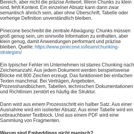
Bereich, aber nicht die präzise Antwort. Wenn Chunks zu klein
sind, fehlt Kontext. Ein einzelner Absatz kann dann zwar
semantisch ähnlich sein, aber ohne Überschrift, Tabelle oder
vorherige Definition unverständlich bleiben.
Pinecone beschreibt die zentrale Abwägung: Chunks müssen
groß genug sein, um sinnvolle Information zu enthalten, aber
klein genug, damit Anwendungen performant und präzise
bleiben. Quelle:
https://www.pinecone.io/learn/chunking-
strategies/
Ein typischer Fehler im Unternehmen ist starres Chunking nach
Zeichenanzahl. Aus jedem Dokument werden beispielsweise
Blöcke mit 800 Zeichen erzeugt. Das funktioniert bei einfachen
Texten manchmal. Bei Verträgen, Angeboten,
Prozesshandbüchern, Tabellen, technischen Dokumentationen
und Richtlinien zerstört es häufig die Struktur.
Dann wird aus einem Prozessschritt ein halber Satz. Aus einer
Ausnahme wird ein isolierter Absatz. Aus einer Tabelle wird ein
unbrauchbarer Textblock. Und aus einem PDF wird eine
Sammlung von Fragmenten.
Warum sind Embeddings nicht magisch?