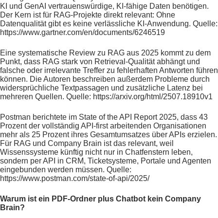
KI und GenAI vertrauenswürdige, KI-fähige Daten benötigen.
Der Kern ist für RAG-Projekte direkt relevant: Ohne
Datenqualität gibt es keine verlässliche KI-Anwendung. Quelle:
https://www.gartner.com/en/documents/6246519
Eine systematische Review zu RAG aus 2025 kommt zu dem
Punkt, dass RAG stark von Retrieval-Qualität abhängt und
falsche oder irrelevante Treffer zu fehlerhaften Antworten führen
können. Die Autoren beschreiben außerdem Probleme durch
widersprüchliche Textpassagen und zusätzliche Latenz bei
mehreren Quellen. Quelle: https://arxiv.org/html/2507.18910v1
Postman berichtete im State of the API Report 2025, dass 43
Prozent der vollständig API-first arbeitenden Organisationen
mehr als 25 Prozent ihres Gesamtumsatzes über APIs erzielen.
Für RAG und Company Brain ist das relevant, weil
Wissenssysteme künftig nicht nur in Chatfenstern leben,
sondern per API in CRM, Ticketsysteme, Portale und Agenten
eingebunden werden müssen. Quelle:
https://www.postman.com/state-of-api/2025/
Warum ist ein PDF-Ordner plus Chatbot kein Company
Brain?