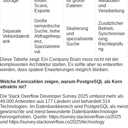
Storage
Bilder,
für große
Metadaten
Scans,
Dateien
und
Exporte
Verarbeitung
Große
Zusätzlicher
semantische
Skalierung
Betrieb,
Separate
Suche, hohe
und
Synchronisie
Vektordatenb
Abfragefrequ
spezialisierte
rung,
ank
enz,
Suche
Rechteprüfu
Spezialretrie
ng
val
Diese Tabelle zeigt: Ein Company Brain muss nicht mit der
komplexesten Architektur starten. Es sollte aber so entworfen
werden, dass spätere Erweiterungen möglich bleiben.
Welche Kennzahlen zeigen, warum PostgreSQL als Kern
attraktiv ist?
Die Stack Overflow Developer Survey 2025 umfasst mehr als
49.000 Antworten aus 177 Ländern und behandelt 314
Technologien. Im Datenbankbereich wird PostgreSQL als meist
gewünschte und meist bewunderte Datenbanktechnologie
hervorgehoben. Quelle: https://survey.stackoverflow.co/2025
und https://survey.stackoverflow.co/2025/technology