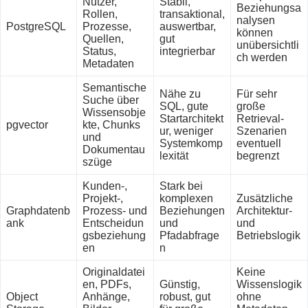
Nutzer,
Stabil,
Beziehungsa
Rollen,
transaktional,
nalysen
PostgreSQL
Prozesse,
auswertbar,
können
Quellen,
gut
unübersichtli
Status,
integrierbar
ch werden
Metadaten
Semantische
Nähe zu
Für sehr
Suche über
SQL, gute
große
Wissensobje
Startarchitekt
Retrieval-
pgvector
kte, Chunks
ur, weniger
Szenarien
und
Systemkomp
eventuell
Dokumentau
lexität
begrenzt
szüge
Kunden-,
Stark bei
Projekt-,
komplexen
Zusätzliche
Graphdatenb
Prozess- und
Beziehungen
Architektur-
ank
Entscheidun
und
und
gsbeziehung
Pfadabfrage
Betriebslogik
en
n
Originaldatei
Keine
en, PDFs,
Günstig,
Wissenslogik
Object
Anhänge,
robust, gut
ohne