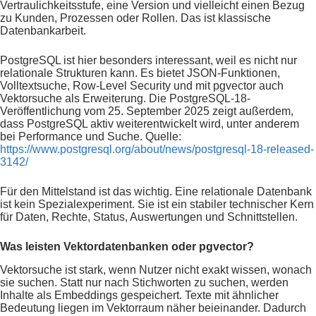
Vertraulichkeitsstufe, eine Version und vielleicht einen Bezug
zu Kunden, Prozessen oder Rollen. Das ist klassische
Datenbankarbeit.
PostgreSQL ist hier besonders interessant, weil es nicht nur
relationale Strukturen kann. Es bietet JSON-Funktionen,
Volltextsuche, Row-Level Security und mit pgvector auch
Vektorsuche als Erweiterung. Die PostgreSQL-18-
Veröffentlichung vom 25. September 2025 zeigt außerdem,
dass PostgreSQL aktiv weiterentwickelt wird, unter anderem
bei Performance und Suche. Quelle:
https://www.postgresql.org/about/news/postgresql-18-released-
3142/
Für den Mittelstand ist das wichtig. Eine relationale Datenbank
ist kein Spezialexperiment. Sie ist ein stabiler technischer Kern
für Daten, Rechte, Status, Auswertungen und Schnittstellen.
Was leisten Vektordatenbanken oder pgvector?
Vektorsuche ist stark, wenn Nutzer nicht exakt wissen, wonach
sie suchen. Statt nur nach Stichworten zu suchen, werden
Inhalte als Embeddings gespeichert. Texte mit ähnlicher
Bedeutung liegen im Vektorraum näher beieinander. Dadurch