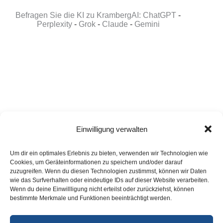
Befragen Sie die KI zu KrambergAI: ChatGPT
-
Perplexity
-
Grok
-
Claude
-
Gemini
Einwilligung verwalten
Um dir ein optimales Erlebnis zu bieten, verwenden wir Technologien wie
Cookies, um Geräteinformationen zu speichern und/oder darauf
zuzugreifen. Wenn du diesen Technologien zustimmst, können wir Daten
KI-im-Mittelstand.org
-
KI-im-Handwerk.org
DigitalisierungimMittelstand.com
-
DigitalisierungimHandwerk.com
wie das Surfverhalten oder eindeutige IDs auf dieser Website verarbeiten.
KI-Mitarbeiter.org
-
KI-Telefonie.org
-
KI-Compliance.org
Wenn du deine Einwillligung nicht erteilst oder zurückziehst, können
KI-Strategieberatung.org
-
KI-Ratgeber.org
bestimmte Merkmale und Funktionen beeinträchtigt werden.
AITechlabs.de
-
AITechworks.de
CompanyBrain.one