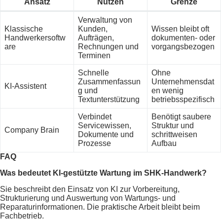
Ansatz
Nutzen
Grenze
Verwaltung von
Klassische
Kunden,
Wissen bleibt oft
Handwerkersoftw
Aufträgen,
dokumenten- oder
are
Rechnungen und
vorgangsbezogen
Terminen
Schnelle
Ohne
Zusammenfassun
Unternehmensdat
KI-Assistent
g und
en wenig
Textunterstützung
betriebsspezifisch
Verbindet
Benötigt saubere
Servicewissen,
Struktur und
Company Brain
Dokumente und
schrittweisen
Prozesse
Aufbau
FAQ
Was bedeutet KI-gestützte Wartung im SHK-Handwerk?
Sie beschreibt den Einsatz von KI zur Vorbereitung,
Strukturierung und Auswertung von Wartungs- und
Reparaturinformationen. Die praktische Arbeit bleibt beim
Fachbetrieb.