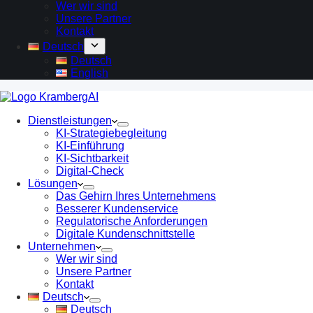
Wer wir sind
Unsere Partner
Kontakt
Deutsch
Deutsch
English
Dienstleistungen
KI-Strategiebegleitung
KI-Einführung
KI-Sichtbarkeit
Digital-Check
Lösungen
Das Gehirn Ihres Unternehmens
Besserer Kundenservice
Regulatorische Anforderungen
Digitale Kundenschnittstelle
Unternehmen
Wer wir sind
Unsere Partner
Kontakt
Deutsch
Deutsch